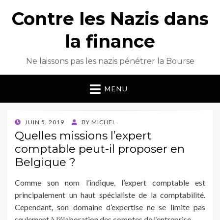
Contre les Nazis dans
la finance
Ne laissons pas les nazis pénétrer la Bourse
MENU
POSTED
JUIN 5, 2019
BY
MICHEL
ON
Quelles missions l’expert
comptable peut-il proposer en
Belgique ?
Comme son nom l’indique, l’expert comptable est
principalement un haut spécialiste de la comptabilité.
Cependant, son domaine d’expertise ne se limite pas
seulement à l’élaboration des comptes de l’entreprise.