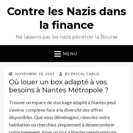
Contre les Nazis dans
la finance
Ne laissons pas les nazis pénétrer la Bourse
MENU
POSTED
NOVEMBRE 18, 2025
BY
PASCAL CABUS
ON
Où louer un box adapté à vos
besoins à Nantes Métropole ?
Trouver un espace de stockage adapté à Nantes peut
s’avérer complexe face à la diversité des offres
disponibles. Que vous déménagiez, rénoviez votre
habitation ou cherchiez simplement à désencombrer
votre logement, louer un box à Nantes représente une