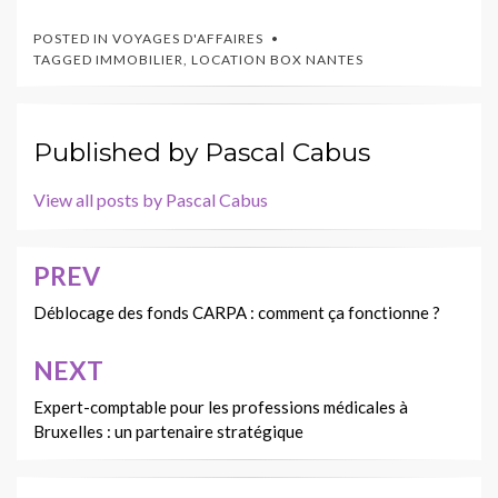
POSTED IN
VOYAGES D'AFFAIRES
TAGGED
IMMOBILIER
,
LOCATION BOX NANTES
Published by
Pascal Cabus
View all posts by Pascal Cabus
PREV
Navigation
de
Déblocage des fonds CARPA : comment ça fonctionne ?
l’article
NEXT
Expert-comptable pour les professions médicales à
Bruxelles : un partenaire stratégique