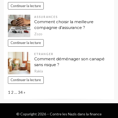
Continuer la lecture
ASSURANCES
Comment choisir la meilleure
compagnie d’assurance ?
Zozo
Continuer la lecture
ETRANGER
Comment déménager son canapé
sans risque ?
Rakia
Continuer la lecture
Page:
Next
1
2
…
34
»
© Copyright 2026 –
Contre les Nazis dans la finance